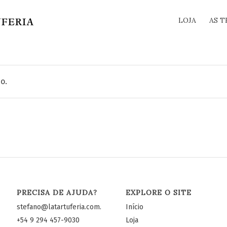
LOJA
AS T
ia
o.
PRECISA DE AJUDA?
EXPLORE O SITE
stefano@latartuferia.com.br
Início
+54 9 294 457-9030
Loja